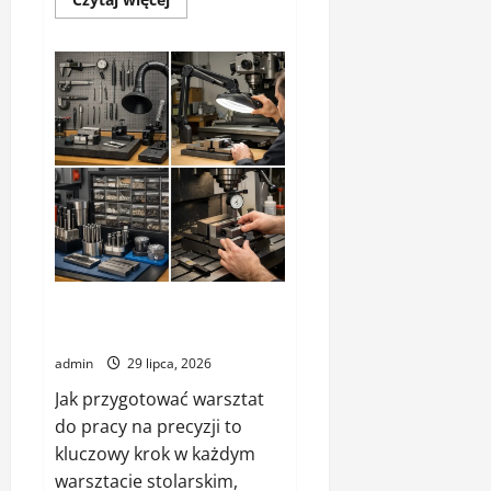
się
więcej
o
Maszyna
do
montażu
okuć
–
maszyna
montażowa
–
jaką
wybrać
Jak przygotować warsztat do
pracy na precyzji
admin
29 lipca, 2026
Jak przygotować warsztat
do pracy na precyzji to
kluczowy krok w każdym
warsztacie stolarskim,