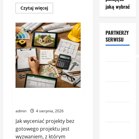
jaką wybrać
Dowiedz
Czytaj więcej
się
więcej
o
Jak
przygotować
PARTNERZY
stolarnię
do
SERWISU
pracy
z
materiałami
przemyslowcy.c
premium
przemysl-
drzewny.pl
ceny-
materialow.pl
Jak wyceniać projekty bez
gotowego projektu
urzadzenia-
admin
4 sierpnia, 2026
i-maszyny.pl
Jak wyceniać projekty bez
portal-
gotowego projektu jest
lesny.pl
wyzwaniem, z którym