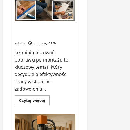
Jak minimalizować poprawki po
montażu
admin
31 lipca, 2026
Jak minimalizować
poprawki po montażu to
kluczowy temat, który
decyduje o efektywności
pracy w stolarni i
zadowoleniu...
Dowiedz
Czytaj więcej
się
więcej
o
Jak
minimalizować
poprawki
po