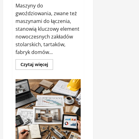
Maszyny do
gwoździowania, zwane też
maszynami do łączenia,
stanowią kluczowy element
nowoczesnych zakładów
stolarskich, tartaków,
fabryk domów...
Dowiedz
Czytaj więcej
się
więcej
o
Maszyna
do
gwoździowania
–
maszyna
do
łączenia
–
jaką
wybrać