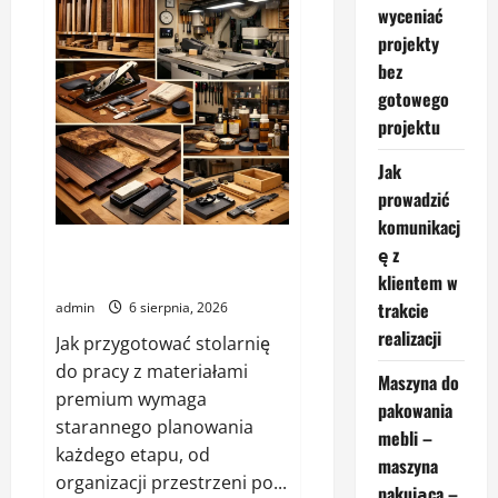
Jak
wyceniać
unikać
błędów
projekty
przy
pomiarach
bez
wnętrz
gotowego
projektu
Jak
prowadzić
komunikacj
Jak przygotować stolarnię do
ę z
pracy z materiałami premium
klientem w
trakcie
admin
6 sierpnia, 2026
realizacji
Jak przygotować stolarnię
do pracy z materiałami
Maszyna do
premium wymaga
pakowania
starannego planowania
mebli –
każdego etapu, od
maszyna
organizacji przestrzeni po...
pakująca –