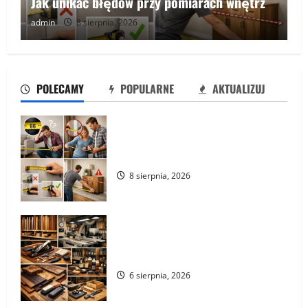
Jak unikać błędów przy pomiarach wnętrz
admin
8 sierpnia, 2026
POLECAMY
POPULARNE
AKTUALIZUJ
Jak unikać błędów przy pomiarach
wnętrz
8 sierpnia, 2026
Jak przygotować stolarnię do pracy z
materiałami premium
6 sierpnia, 2026