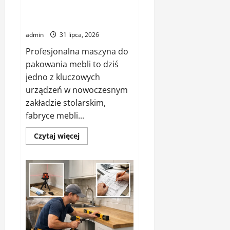
maszyna pakująca – jaką
wybrać
admin
31 lipca, 2026
Profesjonalna maszyna do
pakowania mebli to dziś
jedno z kluczowych
urządzeń w nowoczesnym
zakładzie stolarskim,
fabryce mebli...
Dowiedz
Czytaj więcej
się
więcej
o
Maszyna
do
pakowania
mebli
–
maszyna
pakująca
–
jaką
wybrać