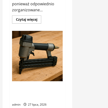
ponieważ odpowiednio
zorganizowane...
Dowiedz
Czytaj więcej
się
więcej
o
Jak
przygotować
warsztat
do
pracy
na
precyzji
Maszyna do gwoździowania –
maszyna do łączenia – jaką
wybrać
admin
27 lipca, 2026