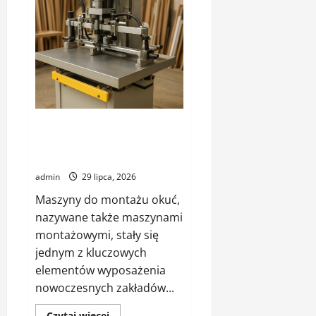
montażu
Maszyna do montażu okuć –
maszyna montażowa – jaką
wybrać
admin
29 lipca, 2026
Maszyny do montażu okuć,
nazywane także maszynami
montażowymi, stały się
jednym z kluczowych
elementów wyposażenia
nowoczesnych zakładów...
Dowiedz
Czytaj więcej