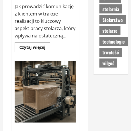
Jak prowadzić komunikację
stolarnia
z klientem w trakcie
Stolarstwo
realizacji to kluczowy
aspekt pracy stolarza, który
stolarze
wpływa na ostateczną...
technologie
Dowiedz
Czytaj więcej
się
trwałość
więcej
o
wilgoć
Jak
prowadzić
komunikację
z
klientem
w
trakcie
realizacji
Maszyna do pakowania mebli –