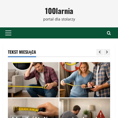
Przejdź
100larnia
do
treści
portal dla stolarzy
Menu
główne
TEKST MIESIĄCA