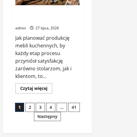
Jak planować produkcję mebli
kuchennych
admin
27 lipca, 2026
Jak planować produkcję
mebli kuchennych, by
każdy etap procesu
przyniósł satysfakcję
zarówno stolarzom, jak i
klientom, to...
Dowiedz
Czytaj więcej
się
więcej
o
Stronicowanie
Jak
1
2
3
4
…
41
planować
produkcję
Następny
wpisów
mebli
kuchennych