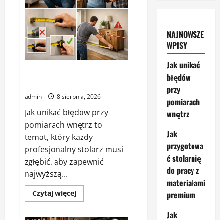
NAJNOWSZE
WPISY
Jak unikać
Jak unikać błędów przy
błędów
pomiarach wnętrz
przy
admin
8 sierpnia, 2026
pomiarach
Jak unikać błędów przy
wnętrz
pomiarach wnętrz to
Jak
temat, który każdy
przygotowa
profesjonalny stolarz musi
ć stolarnię
zgłębić, aby zapewnić
do pracy z
najwyższą...
materiałami
Dowiedz
Czytaj więcej
premium
się
więcej
o
Jak