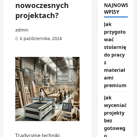
nowoczesnych
NAJNOWSZE
WPISY
projektach?
Jak
admin
przygoto
6 października, 2024
wać
stolarnię
do pracy
z
materiał
ami
premium
Jak
wyceniać
projekty
bez
gotoweg
Tradycyjne techniki
o