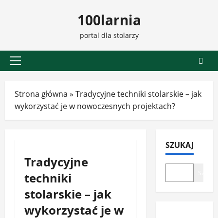
Przejdź
100larnia
do
treści
portal dla stolarzy
Menu
główne
Strona główna
»
Tradycyjne techniki stolarskie – jak
wykorzystać je w nowoczesnych projektach?
SZUKAJ
Tradycyjne
Szukaj
techniki
stolarskie – jak
wykorzystać je w