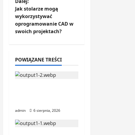
a
Dalej:
Jak stolarze mogą
c
wykorzystywać
oprogramowanie CAD w
z
swoich projektach?
w
p
POWIĄZANE TREŚCI
i
s
Jak przygotować
y
stolarnię do pracy z
materiałami premium
admin
6 sierpnia, 2026