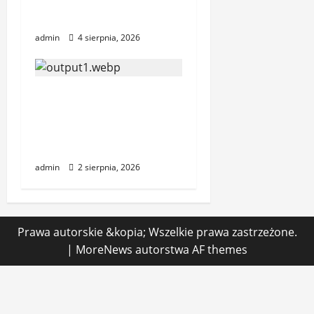
Jak wyceniać projekty
bez gotowego projektu
admin
4 sierpnia, 2026
Jak prowadzić
komunikację z
klientem w trakcie
realizacji
admin
2 sierpnia, 2026
Prawa autorskie &kopia; Wszelkie prawa zastrzeżone.
|
MoreNews
autorstwa AF themes