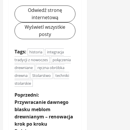
Odwiedź stronę
internetową
Wyświetl wszystkie
posty
Tags:
historia
integracja
tradycji z nowoczes
połączenia
drewniane
ręczna obróbka
drewna
Stolarstwo
techniki
stolarskie
Z
Poprzedni:
Przywracanie dawnego
o
blasku meblom
drewnianym – renowacja
b
krok po kroku