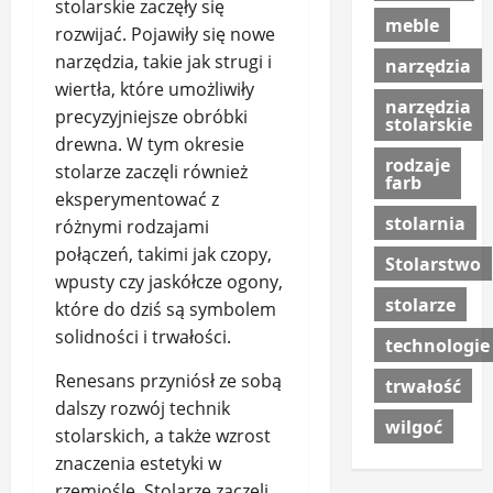
stolarskie zaczęły się
meble
rozwijać. Pojawiły się nowe
narzędzia, takie jak strugi i
narzędzia
wiertła, które umożliwiły
narzędzia
precyzyjniejsze obróbki
stolarskie
drewna. W tym okresie
rodzaje
stolarze zaczęli również
farb
eksperymentować z
stolarnia
różnymi rodzajami
połączeń, takimi jak czopy,
Stolarstwo
wpusty czy jaskółcze ogony,
stolarze
które do dziś są symbolem
solidności i trwałości.
technologie
Renesans przyniósł ze sobą
trwałość
dalszy rozwój technik
wilgoć
stolarskich, a także wzrost
znaczenia estetyki w
rzemiośle. Stolarze zaczęli