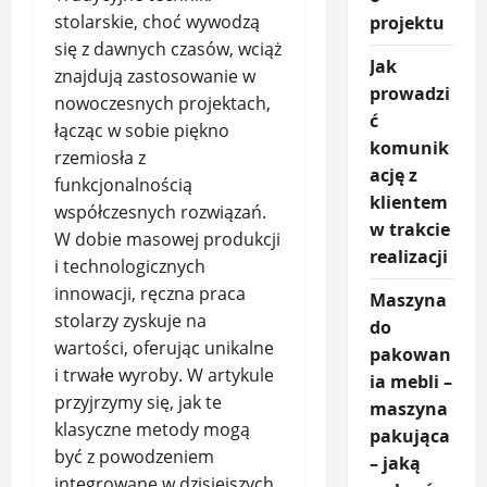
stolarskie, choć wywodzą
projektu
się z dawnych czasów, wciąż
Jak
znajdują zastosowanie w
prowadzi
nowoczesnych projektach,
ć
łącząc w sobie piękno
komunik
rzemiosła z
ację z
funkcjonalnością
klientem
współczesnych rozwiązań.
w trakcie
W dobie masowej produkcji
realizacji
i technologicznych
innowacji, ręczna praca
Maszyna
stolarzy zyskuje na
do
wartości, oferując unikalne
pakowan
i trwałe wyroby. W artykule
ia mebli –
przyjrzymy się, jak te
maszyna
klasyczne metody mogą
pakująca
być z powodzeniem
– jaką
integrowane w dzisiejszych