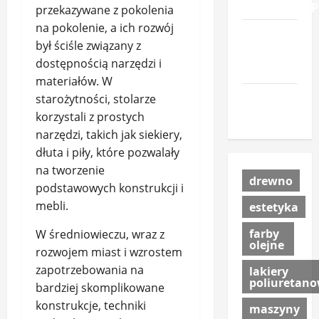
materialow.p
przekazywane z pokolenia
na pokolenie, a ich rozwój
urzadzenia-
był ściśle związany z
i-
dostępnością narzędzi i
maszyny.pl
materiałów. W
portal-
starożytności, stolarze
lesny.pl
korzystali z prostych
narzędzi, takich jak siekiery,
dłuta i piły, które pozwalały
na tworzenie
drewno
podstawowych konstrukcji i
mebli.
estetyka
farby
W średniowieczu, wraz z
olejne
rozwojem miast i wzrostem
zapotrzebowania na
lakiery
poliuretan
bardziej skomplikowane
konstrukcje, techniki
maszyny