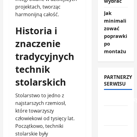
wybrać
projektach, tworząc
Jak
harmonijną całość.
minimali
Historia i
zować
poprawki
znaczenie
po
montażu
tradycyjnych
technik
PARTNERZY
stolarskich
SERWISU
Stolarstwo to jedno z
przemyslowc
najstarszych rzemiosł,
które towarzyszy
przemysl-
człowiekowi od tysięcy lat.
drzewny.pl
Początkowo, techniki
ceny-
stolarskie były