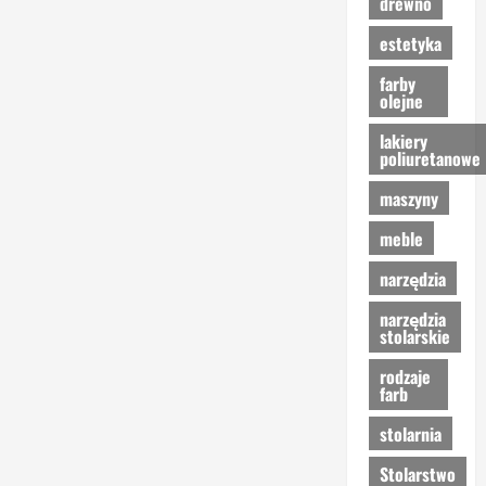
drewno
estetyka
farby
olejne
lakiery
poliuretanowe
maszyny
meble
narzędzia
narzędzia
stolarskie
rodzaje
farb
stolarnia
Stolarstwo