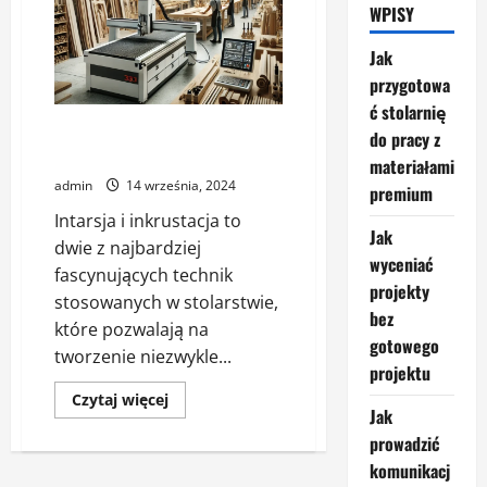
WPISY
Jak
przygotowa
ć stolarnię
Techniki intarsji i inkrustacji w
do pracy z
stolarstwie – jak je wykonać?
materiałami
admin
14 września, 2024
premium
Intarsja i inkrustacja to
Jak
dwie z najbardziej
wyceniać
fascynujących technik
projekty
stosowanych w stolarstwie,
bez
które pozwalają na
gotowego
tworzenie niezwykle...
projektu
Dowiedz
Czytaj więcej
się
Jak
więcej
prowadzić
o
Techniki
komunikacj
intarsji