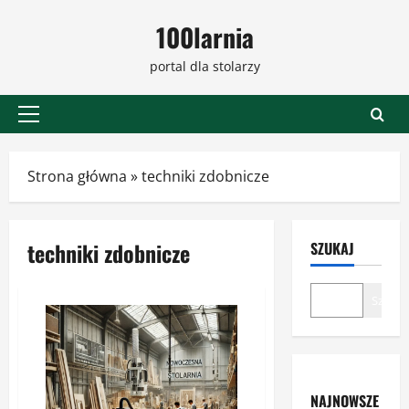
Przejdź
100larnia
do
treści
portal dla stolarzy
Menu
główne
Strona główna
»
techniki zdobnicze
techniki zdobnicze
SZUKAJ
Szukaj
NAJNOWSZE