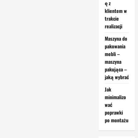
i
ę z
inkrustacji
w
klientem w
stolarstwie
trakcie
–
jak
realizacji
je
wykonać?
Maszyna do
pakowania
mebli –
maszyna
pakująca –
jaką wybrać
Jak
minimalizo
wać
poprawki
po montażu