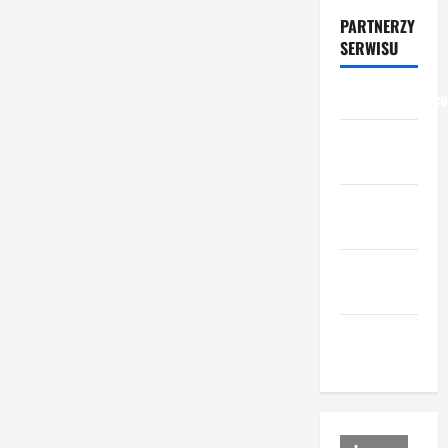
PARTNERZY
SERWISU
przemyslowcy.c
przemysl-
drzewny.pl
ceny-
materialow.pl
urzadzenia-
i-maszyny.pl
portal-
lesny.pl