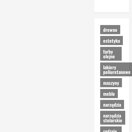
lesny.pl
drewno
estetyka
farby
olejne
lakiery
poliuretanowe
maszyny
meble
narzędzia
narzędzia
stolarskie
rodzaje