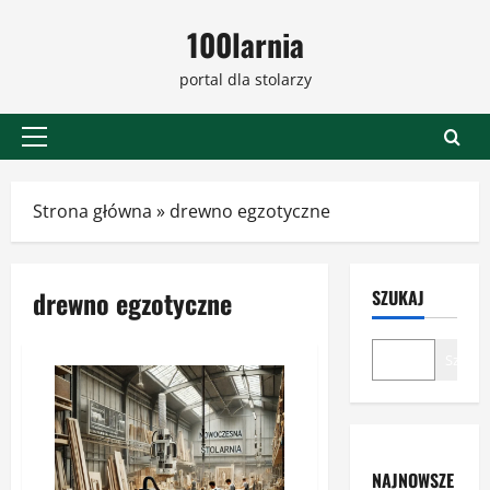
Przejdź
100larnia
do
treści
portal dla stolarzy
Menu
główne
Strona główna
»
drewno egzotyczne
drewno egzotyczne
SZUKAJ
Szukaj
NAJNOWSZE