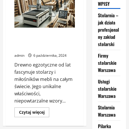
WPISY
Stolarnia –
jak działa
profesjonal
Drewno egzotyczne w
ny zakład
stolarstwie – kiedy warto po
stolarski
nie sięgnąć?
Firmy
admin
6 października, 2024
stolarskie
Drewno egzotyczne od lat
Warszawa
fascynuje stolarzy i
miłośników mebli na całym
Usługi
świecie. Jego unikalne
stolarskie
właściwości,
Warszawa
niepowtarzalne wzory...
Stolarnia
Dowiedz
Czytaj więcej
Warszawa
się
więcej
o
Pilarka
Drewno