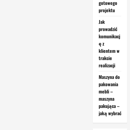
projektowaniu
gotowego
mebli
z
projektu
drewna
w
2024
Jak
roku
prowadzić
komunikacj
ę z
klientem w
trakcie
realizacji
Maszyna do
pakowania
mebli –
maszyna
pakująca –
jaką wybrać