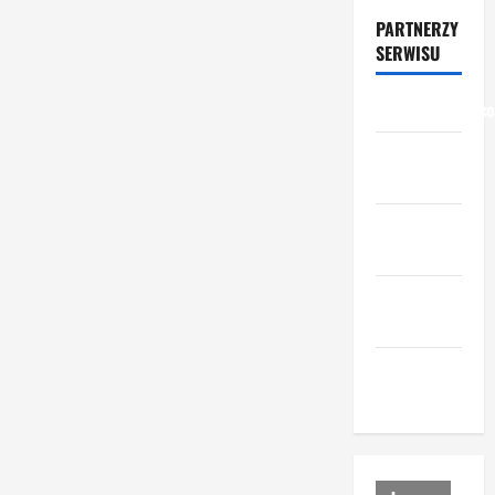
PARTNERZY
SERWISU
przemyslowcy.c
przemysl-
drzewny.pl
ceny-
materialow.pl
urzadzenia-
i-maszyny.pl
portal-
lesny.pl