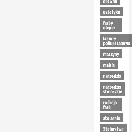
drewno
estetyka
farby
olejne
lakiery
poliuretanowe
maszyny
meble
narzędzia
narzędzia
stolarskie
rodzaje
farb
stolarnia
Stolarstwo