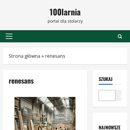
Przejdź
100larnia
do
treści
portal dla stolarzy
Menu
główne
Strona główna
»
renesans
renesans
SZUKAJ
Szukaj
NAJNOWSZE