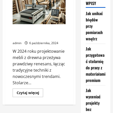
WPISY
Jak unikać
błędów
przy
Trendy w projektowaniu mebli z
pomiarach
drewna w 2024 roku
wnętrz
admin
6 października, 2024
Jak
W 2024 roku projektowanie
przygotowa
mebli z drewna przeżywa
ć stolarnię
prawdziwy renesans, łącząc
do pracy z
tradycyjne techniki z
materiałami
nowoczesnymi trendami.
premium
Stolarze...
Jak
Dowiedz
Czytaj więcej
się
wyceniać
więcej
projekty
o
Trendy
bez
w