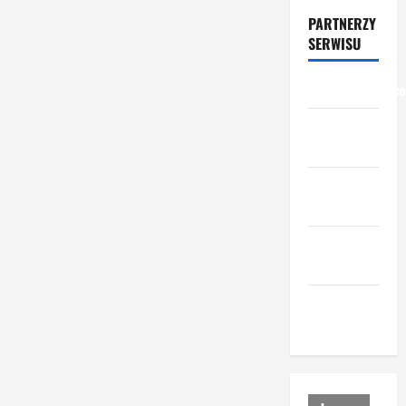
PARTNERZY
SERWISU
przemyslowcy.c
przemysl-
drzewny.pl
ceny-
materialow.pl
urzadzenia-
i-maszyny.pl
portal-
lesny.pl