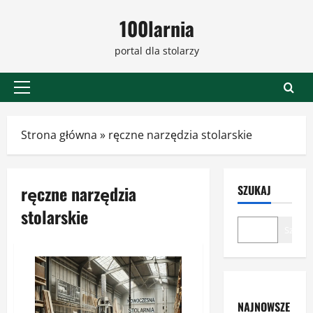
Przejdź
100larnia
do
treści
portal dla stolarzy
Menu
główne
Strona główna
»
ręczne narzędzia stolarskie
ręczne narzędzia
SZUKAJ
stolarskie
Szukaj
NAJNOWSZE