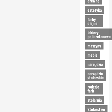
drewno
estetyka
farby
olejne
lakiery
poliuretanowe
maszyny
meble
narzędzia
narzędzia
stolarskie
rodzaje
farb
stolarnia
Stolarstwo