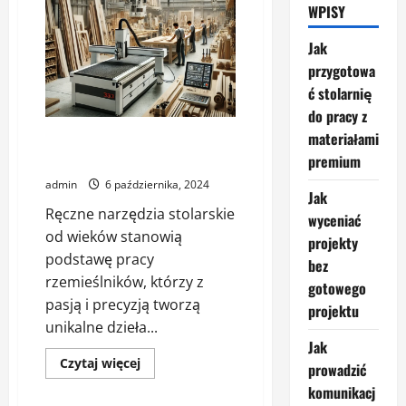
WPISY
Jak
przygotowa
ć stolarnię
do pracy z
materiałami
Ręczne narzędzia stolarskie –
kiedy warto po nie sięgnąć?
premium
admin
6 października, 2024
Jak
Ręczne narzędzia stolarskie
wyceniać
od wieków stanowią
projekty
podstawę pracy
bez
rzemieślników, którzy z
gotowego
pasją i precyzją tworzą
projektu
unikalne dzieła...
Jak
Dowiedz
Czytaj więcej
prowadzić
się
więcej
komunikacj
o