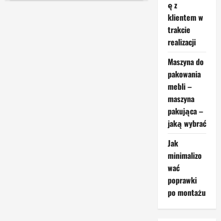
Ręczne
ę z
narzędzia
klientem w
stolarskie
–
trakcie
kiedy
warto
realizacji
po
nie
sięgnąć?
Maszyna do
pakowania
mebli –
maszyna
pakująca –
jaką wybrać
Jak
minimalizo
wać
poprawki
po montażu