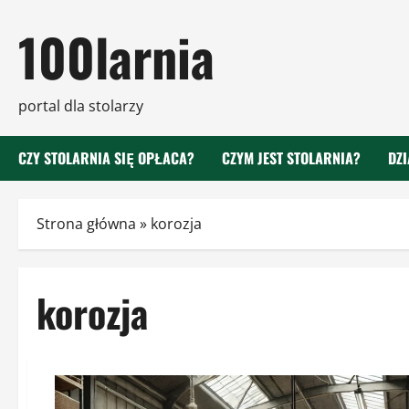
Przejdź
100larnia
do
treści
portal dla stolarzy
CZY STOLARNIA SIĘ OPŁACA?
CZYM JEST STOLARNIA?
DZ
Strona główna
»
korozja
korozja