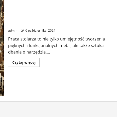
Jak dbać o narzędzia stolarskie, aby służyły przez lata?
admin
6 października, 2024
Praca stolarza to nie tylko umiejętność tworzenia
pięknych i funkcjonalnych mebli, ale także sztuka
dbania o narzędzia,...
Dowiedz
Czytaj więcej
się
więcej
o
Jak
dbać
o
narzędzia
stolarskie,
aby
służyły
przez
lata?