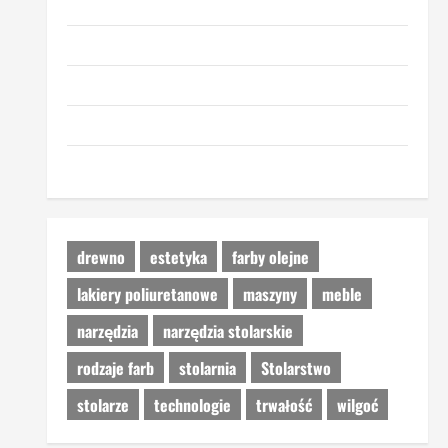
przemyslowcy.com
przemysl-drzewny.pl
ceny-materialow.pl
urzadzenia-i-maszyny.pl
portal-lesny.pl
drewno
estetyka
farby olejne
lakiery poliuretanowe
maszyny
meble
narzędzia
narzędzia stolarskie
rodzaje farb
stolarnia
Stolarstwo
stolarze
technologie
trwałość
wilgoć