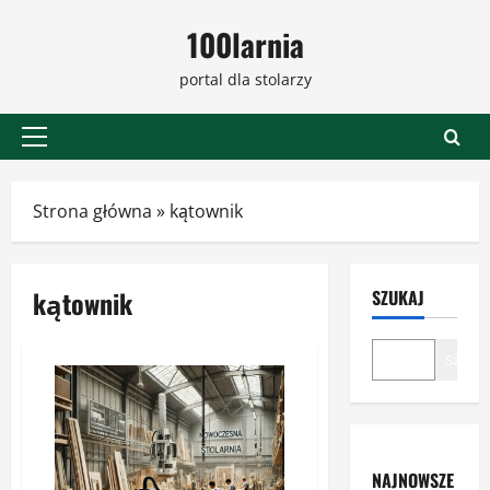
Przejdź
100larnia
do
treści
portal dla stolarzy
Menu
główne
Strona główna
»
kątownik
kątownik
SZUKAJ
Szukaj
NAJNOWSZE