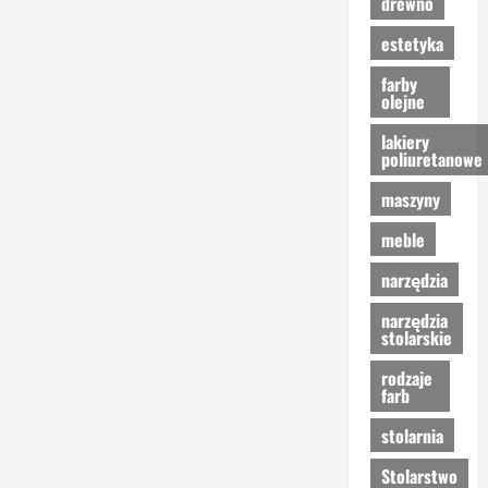
drewno
estetyka
farby
olejne
lakiery
poliuretanowe
maszyny
meble
narzędzia
narzędzia
stolarskie
rodzaje
farb
stolarnia
Stolarstwo