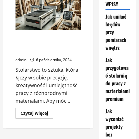
WPISY
Jak unikać
błędów
przy
Podstawowe narzędzia w
pomiarach
stolarni – co jest niezbędne na
wnętrz
start?
Jak
admin
6 października, 2024
przygotowa
Stolarstwo to sztuka, która
ć stolarnię
łączy w sobie precyzję,
do pracy z
kreatywność i umiejętność
materiałami
pracy z różnorodnymi
premium
materiałami. Aby móc...
Jak
Dowiedz
Czytaj więcej
się
wyceniać
więcej
o
projekty
Podstawowe
bez
narzędzia
w