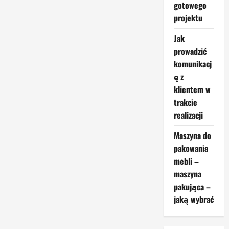
gotowego
stolarni
–
projektu
co
jest
niezbędne
Jak
na
start?
prowadzić
komunikacj
ę z
klientem w
trakcie
realizacji
Maszyna do
pakowania
mebli –
maszyna
pakująca –
jaką wybrać