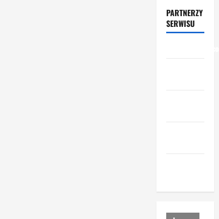
PARTNERZY
SERWISU
przemyslowcy.c
przemysl-
drzewny.pl
ceny-
materialow.pl
urzadzenia-
i-maszyny.pl
portal-
lesny.pl