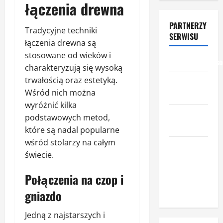
łączenia drewna
PARTNERZY
Tradycyjne techniki
SERWISU
łączenia drewna są
stosowane od wieków i
przemyslowcy.c
charakteryzują się wysoką
trwałością oraz estetyką.
przemysl-
Wśród nich można
drzewny.pl
wyróżnić kilka
ceny-
podstawowych metod,
materialow.pl
które są nadal popularne
wśród stolarzy na całym
urzadzenia-
świecie.
i-maszyny.pl
Połączenia na czop i
portal-
lesny.pl
gniazdo
Jedną z najstarszych i