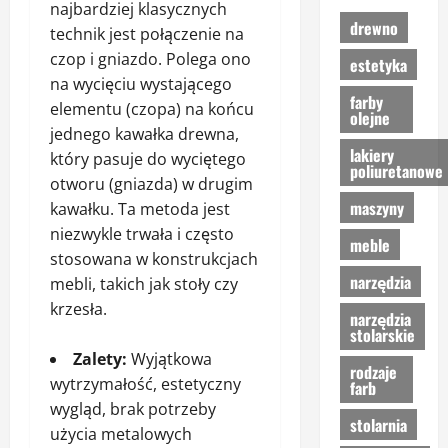
najbardziej klasycznych
drewno
technik jest połączenie na
czop i gniazdo. Polega ono
estetyka
na wycięciu wystającego
farby
elementu (czopa) na końcu
olejne
jednego kawałka drewna,
lakiery
który pasuje do wyciętego
poliuretanowe
otworu (gniazda) w drugim
maszyny
kawałku. Ta metoda jest
niezwykle trwała i często
meble
stosowana w konstrukcjach
narzędzia
mebli, takich jak stoły czy
krzesła.
narzędzia
stolarskie
Zalety:
Wyjątkowa
rodzaje
wytrzymałość, estetyczny
farb
wygląd, brak potrzeby
stolarnia
użycia metalowych