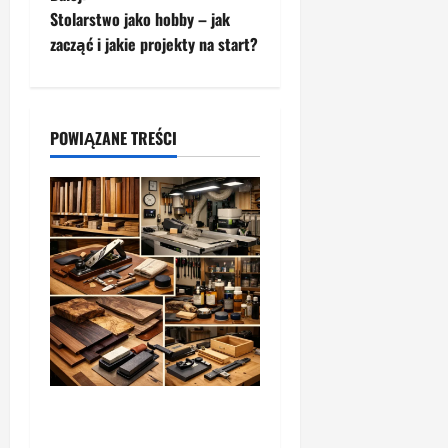
b
Stolarstwo jako hobby – jak
a
zacząć i jakie projekty na start?
c
z
POWIĄZANE TREŚCI
w
p
i
s
y
Jak przygotować stolarnię
do pracy z materiałami