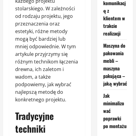
każdego projektu
komunikacj
stolarskiego. W zależności
ę z
od rodzaju projektu, jego
klientem w
przeznaczenia oraz
trakcie
estetyki, różne metody
realizacji
mogą być bardziej lub
Maszyna do
mniej odpowiednie. W tym
pakowania
artykule przyjrzymy się
mebli –
różnym technikom łączenia
maszyna
drewna, ich zaletom i
pakująca –
wadom, a także
jaką wybrać
podpowiemy, jak wybrać
najlepszą metodę do
Jak
konkretnego projektu.
minimalizo
wać
Tradycyjne
poprawki
techniki
po montażu