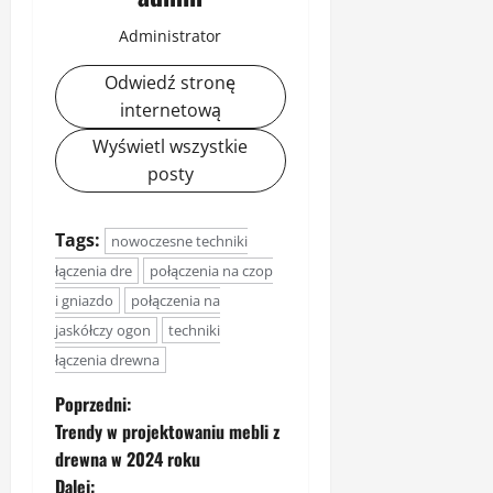
Administrator
Odwiedź stronę
internetową
Wyświetl wszystkie
posty
Tags:
nowoczesne techniki
łączenia dre
połączenia na czop
i gniazdo
połączenia na
jaskółczy ogon
techniki
łączenia drewna
Z
Poprzedni:
Trendy w projektowaniu mebli z
o
drewna w 2024 roku
Dalej: