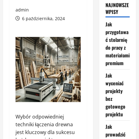
NAJNOWSZE
admin
WPISY
6 października, 2024
Jak
przygotowa
ć stolarnię
do pracy z
materiałami
premium
Jak
wyceniać
projekty
bez
gotowego
projektu
Wybór odpowiedniej
techniki łączenia drewna
Jak
jest kluczowy dla sukcesu
prowadzić