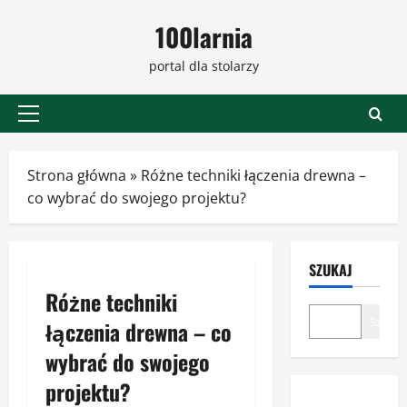
Przejdź
100larnia
do
treści
portal dla stolarzy
Menu
główne
Strona główna
»
Różne techniki łączenia drewna –
co wybrać do swojego projektu?
SZUKAJ
Różne techniki
Szukaj
łączenia drewna – co
wybrać do swojego
projektu?