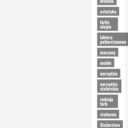
drewno
estetyka
farby
olejne
lakiery
poliuretanowe
maszyny
meble
narzędzia
narzędzia
stolarskie
rodzaje
farb
stolarnia
Stolarstwo