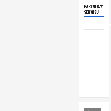
PARTNERZY
SERWISU
przemyslowcy.c
przemysl-
drzewny.pl
ceny-
materialow.pl
urzadzenia-
i-maszyny.pl
portal-
lesny.pl