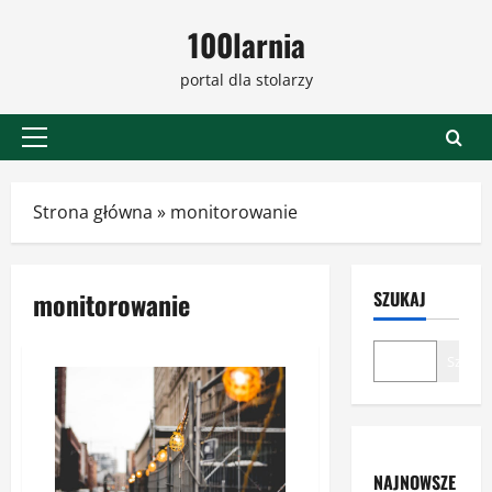
Przejdź
100larnia
do
treści
portal dla stolarzy
Menu
główne
Strona główna
»
monitorowanie
monitorowanie
SZUKAJ
Szukaj
NAJNOWSZE