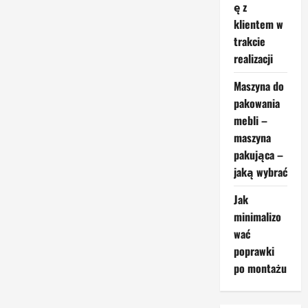
ę z
w
podejmowaniu
klientem w
decyzji
na
trakcie
hali
produkcyjnej
realizacji
Maszyna do
pakowania
mebli –
maszyna
pakująca –
jaką wybrać
Jak
minimalizo
wać
poprawki
po montażu