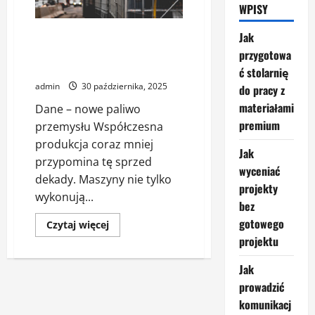
WPISY
Jak dane z maszyn mogą pomóc
Jak
w podejmowaniu decyzji na hali
przygotowa
produkcyjnej
ć stolarnię
admin
30 października, 2025
do pracy z
materiałami
Dane – nowe paliwo
premium
przemysłu Współczesna
produkcja coraz mniej
Jak
przypomina tę sprzed
wyceniać
dekady. Maszyny nie tylko
projekty
wykonują...
bez
gotowego
Dowiedz
Czytaj więcej
się
projektu
więcej
o
Jak
Jak
dane
z
prowadzić
maszyn
mogą
komunikacj
pomóc