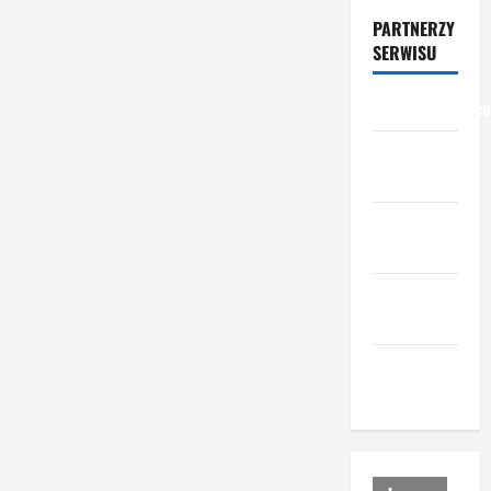
PARTNERZY
SERWISU
przemyslowcy.c
przemysl-
drzewny.pl
ceny-
materialow.pl
urzadzenia-
i-maszyny.pl
portal-
lesny.pl