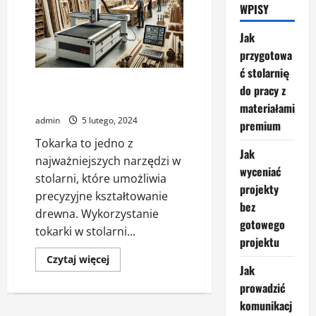
WPISY
Jak
przygotowa
ć stolarnię
Wykorzystanie tokarki w
do pracy z
stolarni – co warto wiedzieć?
materiałami
admin
5 lutego, 2024
premium
Tokarka to jedno z
Jak
najważniejszych narzędzi w
wyceniać
stolarni, które umożliwia
projekty
precyzyjne kształtowanie
bez
drewna. Wykorzystanie
gotowego
tokarki w stolarni...
projektu
Dowiedz
Czytaj więcej
się
Jak
więcej
prowadzić
o
Wykorzystanie
komunikacj
tokarki