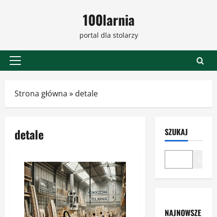
Przejdź
100larnia
do
treści
portal dla stolarzy
Menu
główne
Strona główna
»
detale
detale
SZUKAJ
Szukaj
NAJNOWSZE