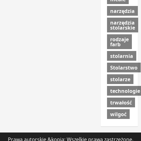
narzędzia
narzędzia
stolarskie
rodzaje
farb
stolarnia
Stolarstwo
stolarze
technologie
trwałość
wilgoć
Prawa autorskie &kopia; Wszelkie prawa zastrzeżone.