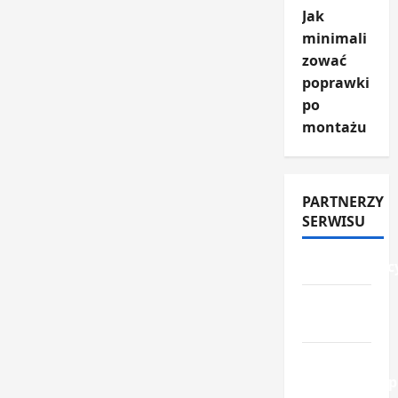
Jak
minimali
zować
poprawki
po
montażu
PARTNERZY
SERWISU
przemyslowc
przemysl-
drzewny.pl
ceny-
materialow.p