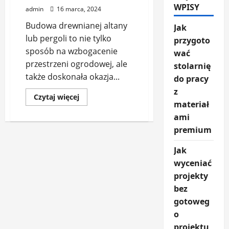
WPISY
admin
16 marca, 2024
Budowa drewnianej altany
Jak
lub pergoli to nie tylko
przygoto
sposób na wzbogacenie
wać
przestrzeni ogrodowej, ale
stolarnię
także doskonała okazja...
do pracy
z
Dowiedz
Czytaj więcej
się
materiał
więcej
ami
o
Jak
premium
zbudować
drewnianą
altanę
Jak
lub
pergolę?
wyceniać
projekty
bez
gotoweg
o
projektu