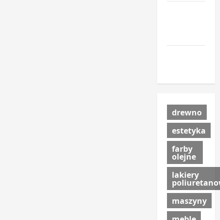
urzadzenia-
i-
maszyny.pl
portal-
lesny.pl
drewno
estetyka
farby
olejne
lakiery
poliuretan
maszyny
meble