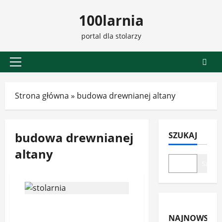
Przejdź
100larnia
do
treści
portal dla stolarzy
Menu
główne
Strona główna
»
budowa drewnianej altany
budowa drewnianej
SZUKAJ
altany
Szukaj
Jak zbudować drewnianą
altanę lub pergolę?
NAJNOWSZE